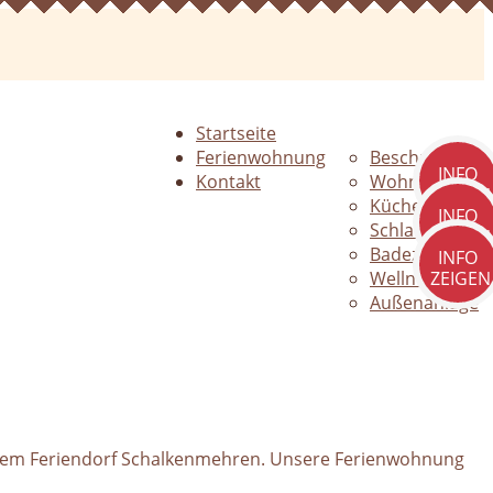
Startseite
Ferienwohnung
Beschreibung
INFO
Kontakt
Wohnen
ZEIGEN
Küche
INFO
Schlafzimmer
ZEIGEN
Badezimmer
INFO
Wellness
ZEIGEN
Außenanlage
 dem Feriendorf Schalkenmehren. Unsere Ferienwohnung