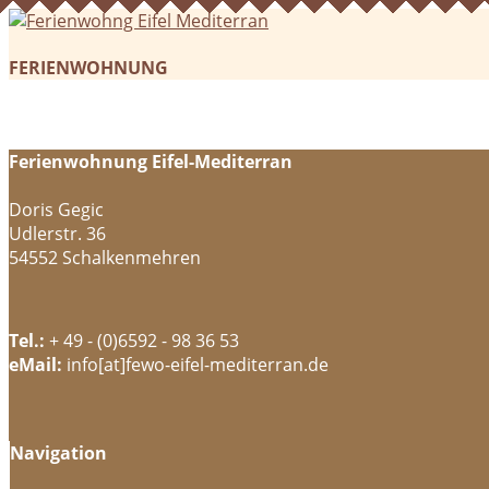
FERIENWOHNUNG
Ferienwohnung Eifel-Mediterran
Doris Gegic
Udlerstr. 36
54552 Schalkenmehren
Tel.:
+ 49 - (0)6592 - 98 36 53
eMail:
info[at]fewo-eifel-mediterran.de
Navigation